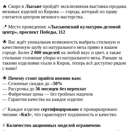
🔥 Скоро в
Лысьве
пройдёт эксклюзивная выставка-продажа
меховых изделий из Кирова — города, который по праву
считается центром мехового мастерства.
📍 Место проведения:
«Лысьвенский культурно-деловой
центр», проспект Победы, 112
🌟 Вас ждёт уникальная возможность выбрать стильную и
качественную шубу из натурального меха прямо в вашем
городе. Более
2 000 моделей
на любой вкус и цвет, а также
стильные головные уборы из натурального меха. Раньше за
такими изделиями ехали в Киров, теперь всё доступно рядом
с вами!
🌟
Почему стоит прийти именно вам:
— Сезонные скидки до
–50%
— Рассрочка до
36 месяцев без переплат
— Фабричные цены — без тройных наценок
— Гарантия качества на каждое изделие
✅ Каждое изделие
сертифицировано
и промаркировано
чипами «
КиЗ
», что гарантирует подлинность и качество.
⚡
Количество акционных моделей ограничено
.